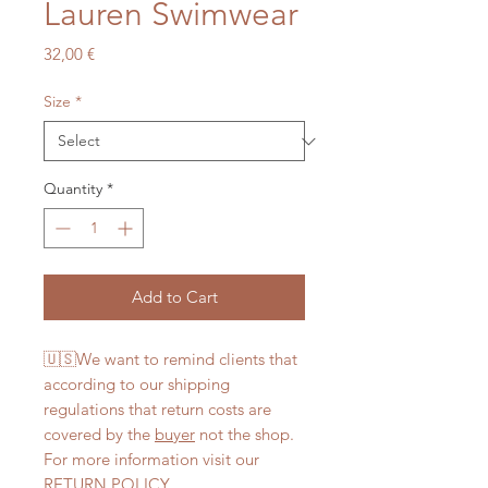
Lauren Swimwear
Price
32,00 €
Size
*
Quantity
*
Add to Cart
🇺🇸We want to remind clients that
according to our shipping
regulations that return costs are
covered by the
buyer
not the shop.
For more information visit our
RETURN POLICY.